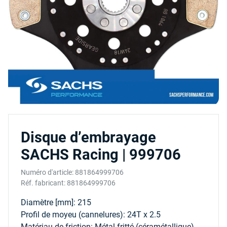
Disque d’embrayage
SACHS Racing | 999706
Numéro d'article:
881864999706
Réf. fabricant:
881864999706
Diamètre [mm]: 215
Profil de moyeu (cannelures): 24T x 2.5
Matériau de friction: Métal fritté (céramétallique)