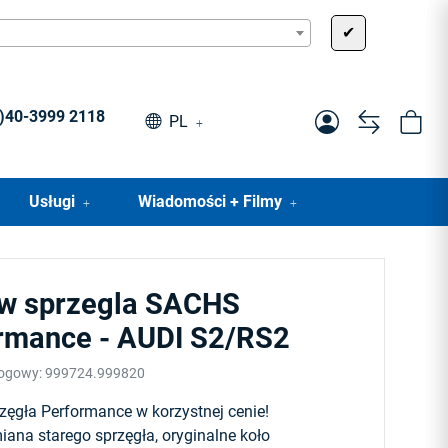
✔
0)40-3999 2118
PL
Usługi
Wiadomości + Filmy
w sprzegla SACHS
rmance - AUDI S2/RS2
logowy:
999724.999820
zęgła Performance w korzystnej cenie!
ana starego sprzęgła, oryginalne koło