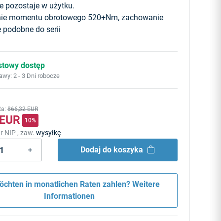
 pozostaje w użytku.
enie momentu obrotowego 520+Nm, zachowanie
e podobne do serii
stowy dostęp
tawy:
2 - 3 Dni robocze
ta
:
866,32 EUR
 EUR
10%
r NIP , zaw.
wysyłkę
Dodaj do koszyka
öchten in monatlichen Raten zahlen?
Weitere
Informationen