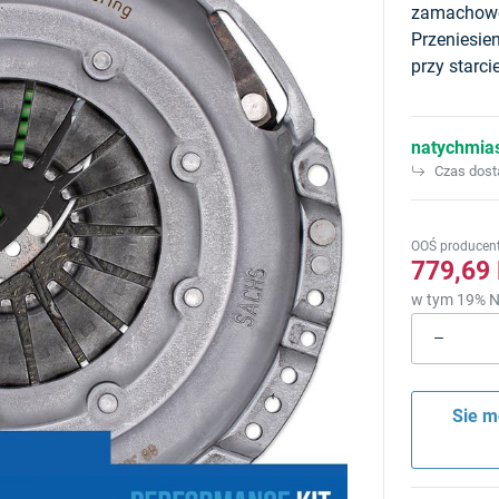
zamachowe
Przeniesi
przy starci
natychmia
Czas dos
OOŚ producen
779,69
w tym 19% N
Sie m