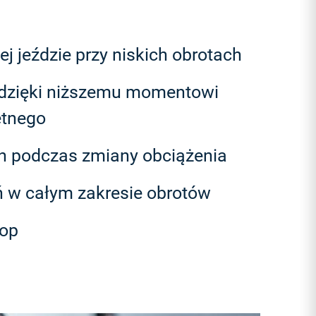
j jeździe przy niskich obrotach
a dzięki niższemu momentowi
ętnego
ch podczas zmiany obciążenia
ń w całym zakresie obrotów
top