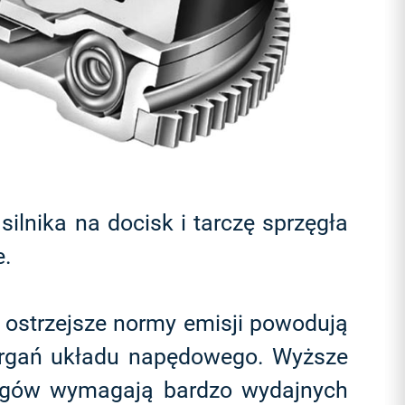
lnika na docisk i tarczę sprzęgła
e.
 ostrzejsze normy emisji powodują
 drgań układu napędowego. Wyższe
iegów wymagają bardzo wydajnych