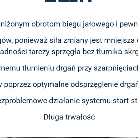
bniżonym obrotom biegu jałowego i pewne
ów, ponieważ siła zmiany jest mniejsz
adności tarczy sprzęgła bez tłumika skr
silnemu tłumieniu drgań przy szarpnięcia
 poprzez optymalne odsprzęglenie drga
zproblemowe działanie systemu start-s
Długa trwałość