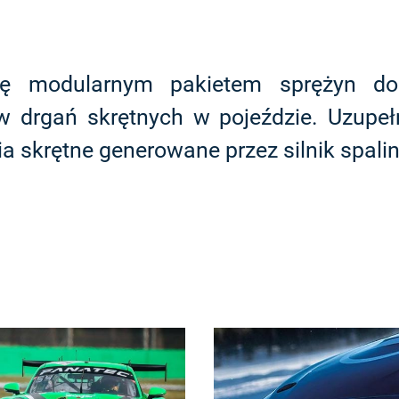
ę modularnym pakietem sprężyn do
 drgań skrętnych w pojeździe. Uzupeł
ia skrętne generowane przez silnik spali