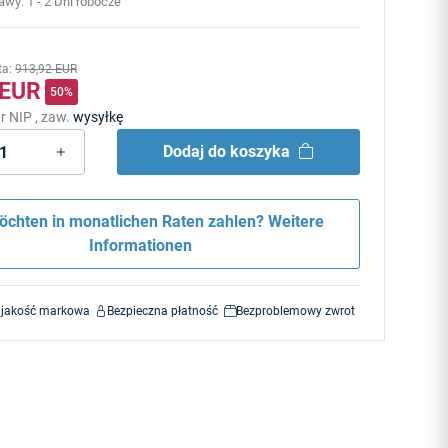
tawy:
1 - 2 Dni robocze
ta
:
913,92 EUR
 EUR
50%
r NIP , zaw.
wysyłkę
Dodaj do koszyka
öchten in monatlichen Raten zahlen?
Weitere
Informationen
 jakość markowa
Bezpieczna płatność
Bezproblemowy zwrot