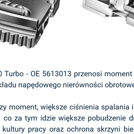
 Turbo - OE 5613013 przenosi moment si
kładu napędowego nierówności obrotow
y moment, większe ciśnienia spalania i
, a co za tym idzie większe pobudzenie
 kultury pracy oraz ochrona skrzyni b