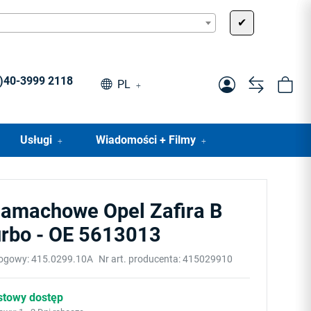
✔
0)40-3999 2118
PL
Usługi
Wiadomości + Filmy
zamachowe Opel Zafira B
urbo - OE 5613013
logowy:
415.0299.10A
Nr art. producenta:
415029910
stowy dostęp