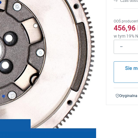
Czas dos
OOŚ producen
456,96
w tym 19% N
Sie m
Oryginalna