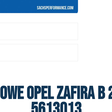
we Opel Zafira B 2
5613013