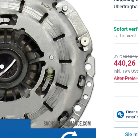
Übertragba
Sofort ver
Lieferzeit
UVP
:
624,27 
440,26
inkl. 19% USt
Alter Preis
Sie m