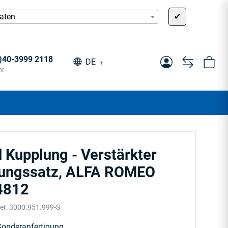
aaten
✔
0)40-3999 2118
DE
hr
 Kupplung - Verstärkter
ungssatz, ALFA ROMEO
4812
er:
3000.951.999-S
onderanfertigung