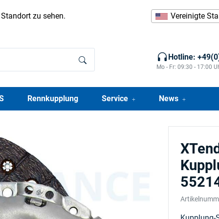
n Standort zu sehen.
Vereinigte St
Hotline: +49(
Mo - Fr: 09:30 - 17:00 U
S
Rennkupplung
Service
News
XTend
Kuppl
5521
Artikelnumm
Kupplung-S