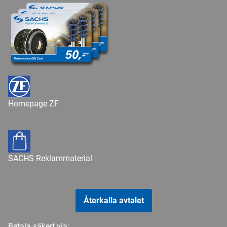
Homepage ZF
SACHS Reklammaterial
Återkalla avtalet
Betala säkert via: