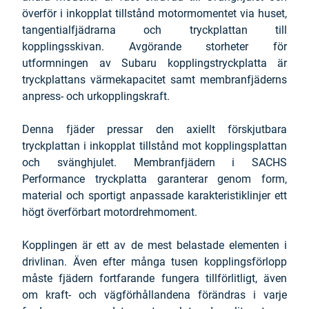
överför i inkopplat tillstånd motormomentet via huset,
tangentialfjädrarna och tryckplattan till
kopplingsskivan. Avgörande storheter för
utformningen av Subaru kopplingstryckplatta är
tryckplattans värmekapacitet samt membranfjäderns
anpress- och urkopplingskraft.
Denna fjäder pressar den axiellt förskjutbara
tryckplattan i inkopplat tillstånd mot kopplingsplattan
och svänghjulet. Membranfjädern i SACHS
Performance tryckplatta garanterar genom form,
material och sportigt anpassade karakteristiklinjer ett
högt överförbart motordrehmoment.
Kopplingen är ett av de mest belastade elementen i
drivlinan. Även efter många tusen kopplingsförlopp
måste fjädern fortfarande fungera tillförlitligt, även
om kraft- och vägförhållandena förändras i varje