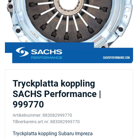
Tryckplatta koppling
SACHS Performance |
999770
Artikelnummer:
883082999770
Tillverkarens art.nr:
883082999770
Tryckplatta koppling Subaru Impreza